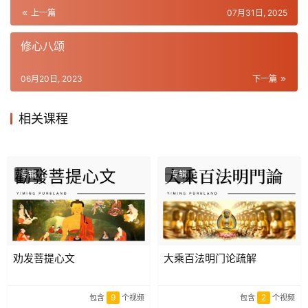
上一篇
07月31日, 2025
修心八颂
06月20日, 2023
下一篇
相关课程
专辑
专辑
劝发菩提心文
大乘百法明门论疏解
9
2
包含
个视频
包含
个视频