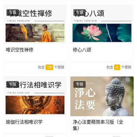
专辑
专辑
唯识空性禅修
修心八颂
18
4
包含
个视频
包含
个视频
专辑
专辑
瑜伽行法相唯识学
净心法要精简串习版（全
集）